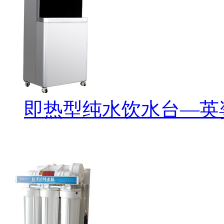
即热型纯水饮水台—英姿