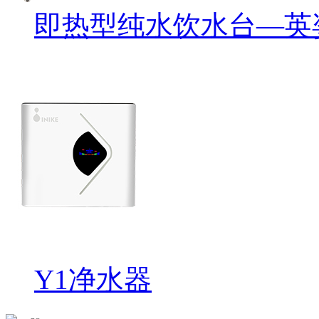
即热型纯水饮水台—英姿
Y1净水器