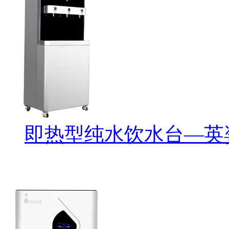
即热型纯水饮水台—英姿