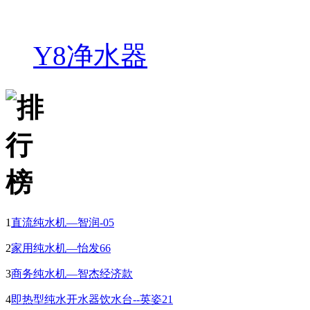
Y8净水器
1
直流纯水机—智润-05
2
家用纯水机—怡发66
3
商务纯水机—智杰经济款
4
即热型纯水开水器饮水台--英姿21