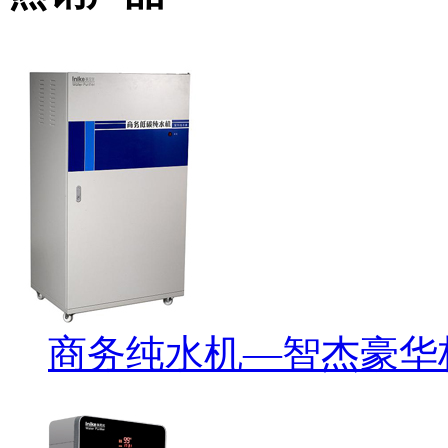
商务纯水机—智杰豪华