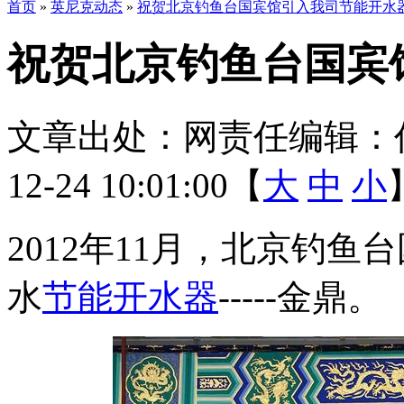
首页
»
英尼克动态
»
祝贺北京钓鱼台国宾馆引入我司节能开水
祝贺北京钓鱼台国宾
文章出处：
网责任编辑：
12-24 10:01:00【
大
中
小
2012年11月，北京钓
水
节能开水器
-----金鼎。