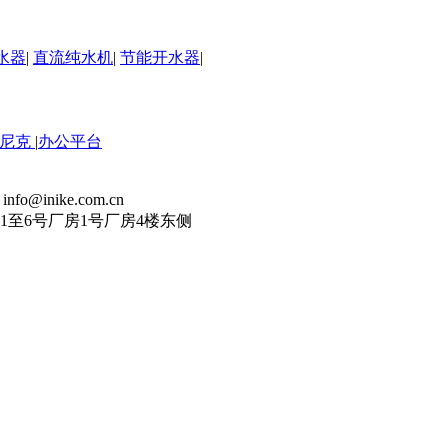
水器
|
直流纯水机
|
节能开水器
|
英尼克
|
办公平台
fo@inike.com.cn
至6号厂房1号厂房4楼东侧