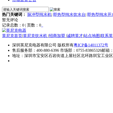
热门关键词：
脉冲型纯水机
|
即热型纯水饮水台
|
即热型纯水开
暂无评论
记录总数：0 | 页数：0
英尼克首页
|
英尼克饮水机
|
招商加盟
|
诚聘英才
|
站点地图
|
联系
深圳英尼克电器有限公司
版权所有
粤ICP备14011372号
售后服务部：400-880-6396
市场部：0755-83865326
邮箱：in
地址：深圳市宝安区石岩街道上屋社区北环路圳宝工业区1